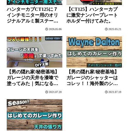
ハンターカブCT125に７
【CT125】ハンターカブ
インチモニター用のオリ
に激安ナンバープレート
ジナルアルミ製ステーを
ホルダー付けてみた。
取付してみた。
2026.05.06
2025.05.21
【男の隠れ家/秘密基地】
【男の隠れ家/秘密基地】
ガレージの天井を漆喰で
ガレージのシャッターは
塗ってみた｜気になる仕
コレッ！！海外製のシャ
上がり具合はどんな感
ッターカッコ良すぎぃぃ
2021.07.20
2021.07.19
じ？？
ぃい〜