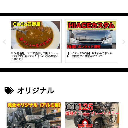
SB
CoCo壱番屋｜マニア激推しの裏メニュー
【ハイエース200系】おすすめのボンネッ
トヨ
『2辛3甘』食べてみた｜CoCo壱の概念ぶ
トと交換方法と注意点について
っ壊れた｜
オリジナル