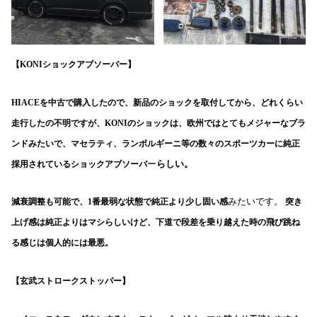
【KONIショックアブソーバー】
HIACEを中古で購入したので、新品のショックを取付してから、どれくらい
走行したの不明ですが、KONIのショックは、欧州ではとてもメジャーなブラ
ンドみたいで、マセラティ、ランボルギーニ等の数々のスポーツカーに純正
ー
らしい。
採用されているショックアブソーバ
みたいです。
減衰調整も可能で、1番最弱な状態で純正より少し固い感
突き
上げ感は純正よりはマシらしいけど、下道で段差を乗り越えた時の飛び跳ね
る感じは個人的には最悪。
【玄武ストロークストッパー】