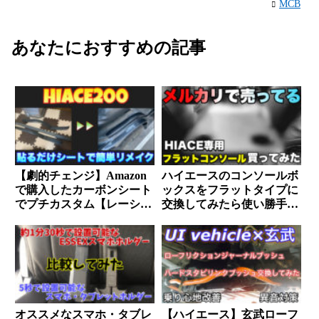
MCB
あなたにおすすめの記事
【劇的チェンジ】Amazon
ハイエースのコンソールボ
で購入したカーボンシート
ックスをフラットタイプに
でプチカスタム【レーシン
交換してみたら使い勝手が
グ仕様】
良くなりました。
オススメなスマホ・タブレ
【ハイエース】玄武ローフ