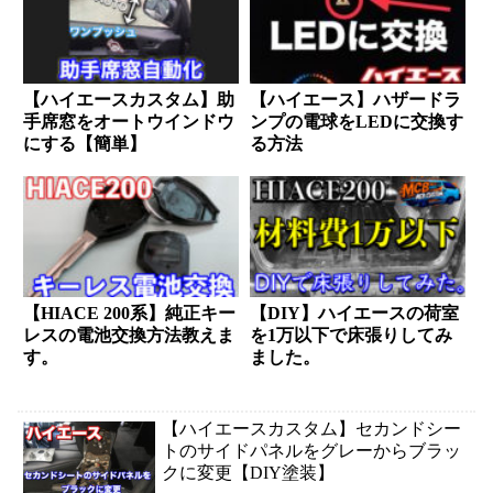
【ハイエースカスタム】助
【ハイエース】ハザードラ
手席窓をオートウインドウ
ンプの電球をLEDに交換す
にする【簡単】
る方法
【HIACE 200系】純正キー
【DIY】ハイエースの荷室
レスの電池交換方法教えま
を1万以下で床張りしてみ
す。
ました。
【ハイエースカスタム】セカンドシー
トのサイドパネルをグレーからブラッ
クに変更【DIY塗装】