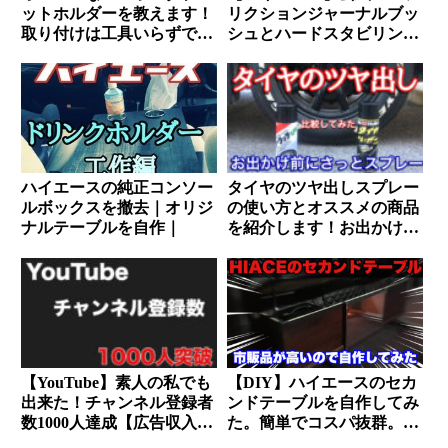
ットホルダーを教えます！
リクションジャーナルブッ
取り付けは工具いらずで秒
シュとハードスタビリンク
速で設置可能
ブッシュに交換【乗り心地
UPと異音対策】
ハイエースの純正コンソー
タイヤのツヤ出しスプレー
ルボックスを撤去｜オリジ
の使い方とオススメの商品
ナルテーブルを自作｜
を紹介します！お出かけ前
に艶々にしましょう。
【YouTube】素人の私でも
【DIY】ハイエースのセカ
出来た！チャンネル登録者
ンドテーブルを自作してみ
数1000人達成【広告収入審
た。簡単でコスパ抜群。ブ
査基準クリア】
ラックホール装着で最高の