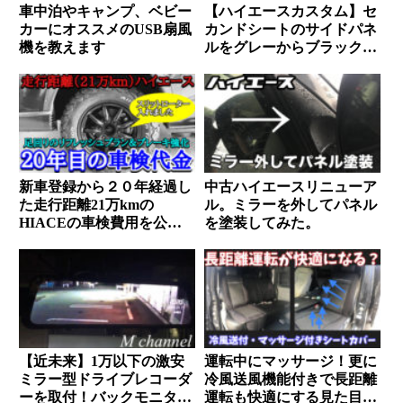
車中泊やキャンプ、ベビー
【ハイエースカスタム】セ
カーにオススメのUSB扇風
カンドシートのサイドパネ
機を教えます
ルをグレーからブラックに
変更【DIY塗装】
新車登録から２０年経過し
中古ハイエースリニューア
た走行距離21万kmの
ル。ミラーを外してパネル
HIACEの車検費用を公開
を塗装してみた。
します！！！
【近未来】1万以下の激安
運転中にマッサージ！更に
ミラー型ドライブレコーダ
冷風送風機能付きで長距離
ーを取付！バックモニター
運転も快適にする見た目も