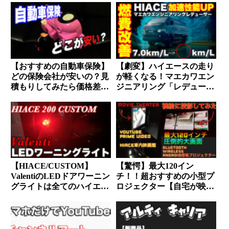
仕上がりに！！！
【おすすめの自動車保険】
【劇変】ハイエースの走り
どの保険会社が安いの？見
が軽くなる！マエカワエン
積もりしてみたら価格差に
ジニアリング「レデューサ
驚き！！
ー」の魅力
【HIACE/CUSTOM】
【驚愕】最大120イン
ValentiのLEDドアワーニン
チ！！超おすすめの小型プ
グライトは全てのハイエー
ロジェクター【自宅が映画
スオーナーにオススメ！！
館】
誰でも秒で取付出来ます。