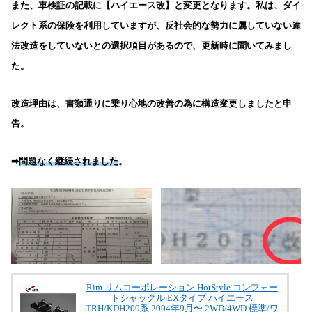
また、車検証の記載に【ハイエース改】と変更となります。私は、ダイ
レクト系の保険を利用していますが、反社会的な勢力に属していない違
法改造をしていないとの選択項目があるので、更新時に聞いてみまし
た。
改造理由は、書類通りに乗り心地の改善の為に構造変更しましたと申
告。
➡︎
問題なく継続されました
。
Rim リムコーポレーション HotStyle コンフォー
トシャックル EXタイプ ハイエース
TRH/KDH200系 2004年9月〜 2WD/4WD 標準/ワ