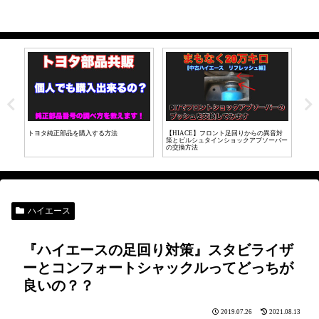
音対
【LINE証券】初心者が投資にチャレン
【HIACE200カスタム】メッキドアノブを
ハイ
バー
ジ！実際に投資してみた【株取引】
マットブラックに変更してみた。
れだ
ハイエース
『ハイエースの足回り対策』スタビライザ
ーとコンフォートシャックルってどっちが
良いの？？
2019.07.26
2021.08.13