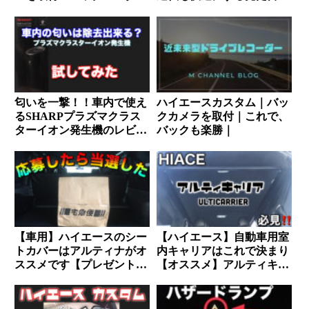
としても使用可能。おすす
GOODなシートカバーを購
めの商品を紹介します。
入してみた
匂いを一撃！！車内で使え
ハイエースカスタム｜バッ
るSHARPプラズマクラス
クカメラを取付｜これで、
ターイオン発生機のレビュ
バックも楽勝｜
ー【マイナスイオン最高】
【車用】ハイエースのシー
【ハイエース】自動車用室
トカバーはアルティナがオ
内キャリアはこれで決まり
ススメです【プレゼントの
【オススメ】アルティキャ
当選もしてしまいました】
リアのレビュー！！