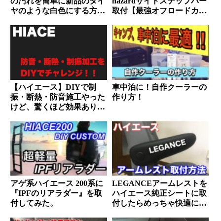
の汚れを簡単に新品のタイ
hazardサイドステップバー
ヤのような白色にする方法
取付【最強オフロードカス
｜
タム】
【ハイエース】DIYで制
車中泊に！自作クーラーの
振・断熱・防音施工やった
作り方！
けど、驚くほど効果ありま
した。
アゲ系ハイエース 200系に
LEGANCEアームレストを
『IPFのリアラダー』を取
ハイエース純正シートに取
付してみた。
付したらめっちゃ快適にな
った。