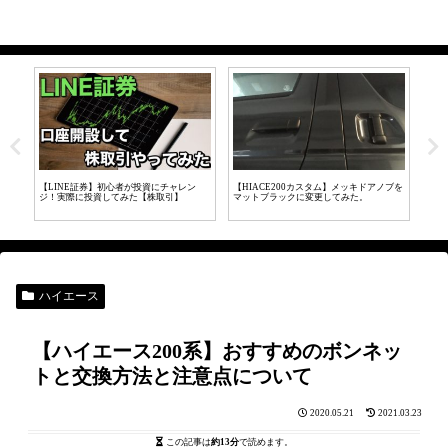
アノブを
ハイエースのスライドドア異音の原因はこ
ハイエースのリアワイパー外してワイパー
【
れだった！対策方法を解説します
レスにする【見た目スッキリ】
ー
【
ハイエース
【ハイエース200系】おすすめのボンネッ
トと交換方法と注意点について
2020.05.21
2021.03.23
この記事は
約13分
で読めます。