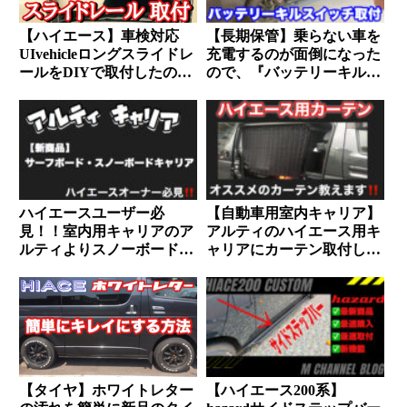
【ハイエース】車検対応
【長期保管】乗らない車を
UIvehicleロングスライドレ
充電するのが面倒になった
ールをDIYで取付したので
ので、『バッテリーキルス
取付方法について解説！！
イッチ』を取付してみまし
た。
ハイエースユーザー必
【自動車用室内キャリア】
見！！室内用キャリアのア
アルティのハイエース用キ
ルティよりスノーボード
ャリアにカーテン取付して
（サーフボード）キャリア
みた【全面カーテン】
が販売
【タイヤ】ホワイトレター
【ハイエース200系】