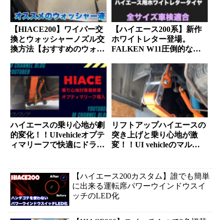
【HIACE200】ワイパー交
【ハイエース200系】新作
換とウォッシャーノズル交
ホワイトレター登場。
換方法【おすすめのウォッ
FALKEN W11圧倒的なウ
シャー液も教えます】
エット性能【車検適合】
ハイエースの乗り心地が劇
リフトアップハイエースの
的変化！！UIvehicleオプテ
突き上げと乗り心地が激
ィマリーフで快適にドライ
変！！UI vehicleのマル秘
ブ出来ます【HIACE200系
アイテムがヤバかった。
カスタム】
【ハイエース200カスタム】誰でも簡単
に出来る運転席パワーウインドウスイ
ッチのLED化