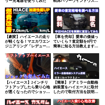
リー充電器を使ってみた
転席パワーウインドウスイ
ッチのLED化
【劇変】ハイエースの走り
【車を売却】愛車の価値っ
が軽くなる！マエカワエン
ていくら？査定額を0円で
ジニアリング「レデューサ
簡単に知る方法教えます
ー」の魅力
【匿名OKで営業電話も一
切なし】
【ハイエース】2インチリ
【簡単】ドアミラー自動格
フトアップしたら乗り心地
納装置をハイエースに取付
が悪くなったのでショック
したので取付方法を説明し
を変えてみた。
ます【DIY】