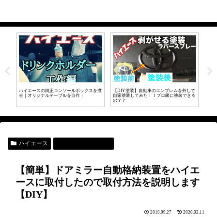
して
【DIY】目隠しフェンスとブロックの隙間
【ガレージライフ】ガレージの内装にOSB
Co
きる
が気になる？？そんな時は、隙間パネルを
張ってみた。
『2
設置してみよう。
っ壊
ハイエース
車用商品レビュー
【簡単】ドアミラー自動格納装置をハイエ
ースに取付したので取付方法を説明します
【DIY】
2019.09.27
2020.02.11