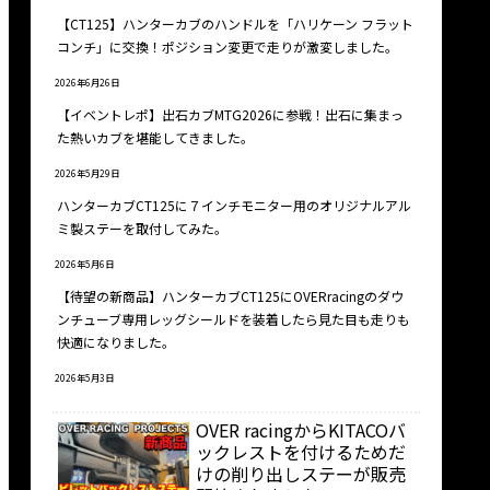
【CT125】ハンターカブのハンドルを「ハリケーン フラット
コンチ」に交換！ポジション変更で走りが激変しました。
2026年6月26日
【イベントレポ】出石カブMTG2026に参戦！出石に集まっ
た熱いカブを堪能してきました。
2026年5月29日
ハンターカブCT125に７インチモニター用のオリジナルアル
ミ製ステーを取付してみた。
2026年5月6日
【待望の新商品】ハンターカブCT125にOVERracingのダウ
ンチューブ専用レッグシールドを装着したら見た目も走りも
快適になりました。
2026年5月3日
OVER racingからKITACOバ
ックレストを付けるためだ
けの削り出しステーが販売