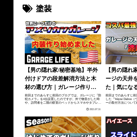
塗装
【男の隠れ家/秘密基地】半外
【男の隠れ家
付けドアの段差解消方法と木
ージの天井
材の選び方｜ガレージ作りは
た｜気にな
楽しいねぇ。
どんな感じ
前回までのあらすじ前回のブログでは、ガレージに『防
前回までのあらすじ前
犯カメラ』を4台設置したのですが、外で物音がした時
した『Wayne Dal
や、訪問者を二階の寝室のベッドからスマホやタブレッ
ーの取付方法について
トで確認出来るのは実用的で、かなり便利でした。▶︎前
ンターで普通に買える
2021.07.31
回のブログはこちらから今回の作業は、『...
と簡単でした。▶︎前回の