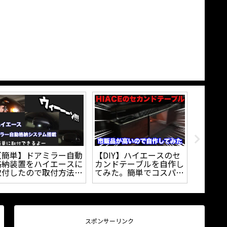
ハイエースの純正コンソ
【DIY塗装】自動車のエ
【DIY
ールボックスを撤去｜オ
ンブレムを外して自家塗
とブロ
リジナルテーブルを自作
装してみた！！プロ級に
なる？
｜
塗装できるの？？
間パネ
う。
スポンサーリンク