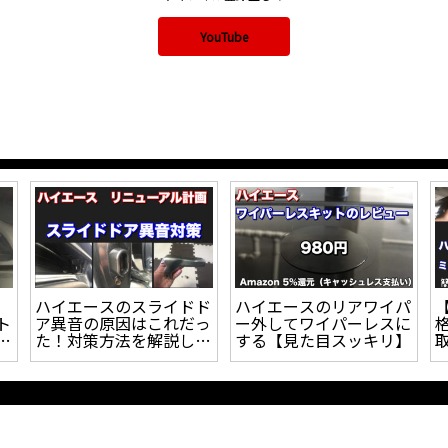
YouTube
対
【ハイエース】車検対応
【ハイエース】DIYで制
コ
UIvehicleロングスライ
振・断熱・防音施工やっ
っ
ドレールをDIYで取付し
たけど、驚くほど効果あ
たので取付方法について
りました。
解説！！