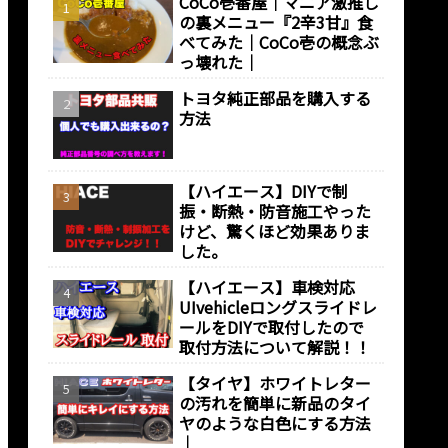
CoCo壱番屋｜マニア激推し
の裏メニュー『2辛3甘』食
べてみた｜CoCo壱の概念ぶ
っ壊れた｜
トヨタ純正部品を購入する
方法
【ハイエース】DIYで制
振・断熱・防音施工やった
けど、驚くほど効果ありま
した。
【ハイエース】車検対応
UIvehicleロングスライドレ
ールをDIYで取付したので
取付方法について解説！！
【タイヤ】ホワイトレター
の汚れを簡単に新品のタイ
ヤのような白色にする方法
｜