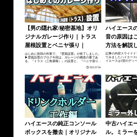
ハイエース
【男の隠れ家/秘密基地】オリ
音の原因は
ジナルガレージ作り｜トラス
方法を解説
屋根設置とベニヤ張り｜
記事の内容スライドド
はじめに前回の作業で、『壁面設置』が終了しました。
てみましたハイエース
▶︎壁面設置のブログ今回は、ガレージの構造の要であ
イエースは1型のディー
る、『トラス（三角屋根）』の設置と、『ベニヤ張り』
います普通の車で19万
について紹介します。トラス設置三角屋根（トラス）
2021.07.04
い車にしようかなと普通
は、事前に半分ずつ組立します。ガレージのサ...
ハイエースの純正コンソール
中古ハイエ
ボックスを撤去｜オリジナル
ル。ミラー