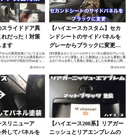
のスライドドア異
【ハイエースカスタム】セカ
これだった！対策
ンドシートのサイドパネルを
します
グレーからブラックに変更
【DIY塗装】
アからの異音対策についてまとめ
DIY塗装セカンドシートのサイドパネル部分がグレーな
のスライドドアからの異音私のハ
のでブラックに塗装しました動画はこちらから最初に素
ゼルの4WDで現在19万km走って
人がパネルを外して黒色に塗装しました出来栄えに関し
km走っていた場合そろそろ新し
ては自己満足な仕上がりになりましたスプレー缶塗装も
2019.11.10
2019.10.03
の人は思い...
下処理だけきちんとやればそれなりにキレ...
ースリニューア
【ハイエース200系】リアガー
を外してパネルを
ニッシュとリアエンブレムの