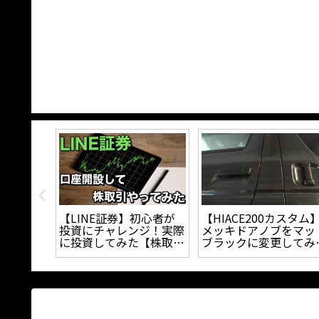
ースのセ
【タイヤ】ホワイトレタ
『ハイエースの足回り
を自作し
ーの汚れを簡単に新品の
策』スタビライザーと
コスパ抜
タイヤのような白色にす
ンフォートシャックル
ール装着
る方法｜
てどっちが良いの？？
り