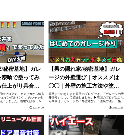
/秘密基地】ガレ
【男の隠れ家/秘密基地】ガレ
を漆喰で塗ってみ
ージの外壁選び｜オススメは
る仕上がり具合は
◯◯｜外壁の施工方法や塗装
？？
方法も紹介します。
回のブログで、アメリカから輸入
前回までのあらすじ前回のブログでは、『ガレージの天
ton（ウェインダルトン）』のシャッタ
井張り』について紹介しました。▶︎前回のブログはこち
紹介しました。現地ではホームセ
ら今回は、ガレージの『外壁選び』『塗装方法』『施工
商品なので、組み立て方法は意外
方法』について紹介します。ガレージを作るならオリジ
2021.07.20
2021.07.15
ブロ...
ナルガレージを作る場合、自分で外壁材を...