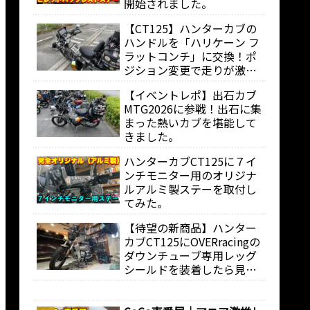
開始されました。
【CT125】ハンターカブの
ハンドルを「ハリケーン フ
ラットコンチ」に交換！ポ
ジション変更で走りが激変
しました。
【イベントレポ】出石カブ
MTG2026に参戦！出石に集
まった熱いカブを堪能して
きました。
ハンターカブCT125に７イ
ンチモニター用のオリジナ
ルアルミ製ステーを取付し
てみた。
【待望の新商品】ハンター
カブCT125にOVERracingの
ダウンチューブ専用レッグ
シールドを装着したら見た
目も走りも快適になりまし
た。