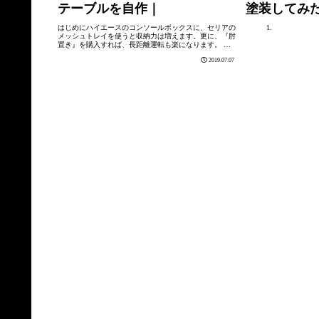
テーブルを自作｜
塗装してみ
はじめにハイエースのコンソールボックスに、セリアの
メッシュトレイを使うと収納力は増えます。更に、『肘
置き』を購入すれば、長距離運転も楽になります。 し
ばらく、この状態で使用していたのですが、存在感があ
2019.07.07
り過ぎるので、コンソールボックスを外す事...