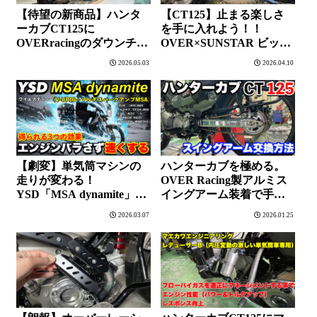
【待望の新商品】ハンタ
【CT125】止まる楽しさ
ーカブCT125に
を手に入れよう！！
OVERracingのダウンチュ
OVER×SUNSTAR ビッグ
ーブ専用レッグシールド
ローター装着&レビュー
2026.05.03
2026.04.10
を装着したら見た目も走
りも快適になりました。
【劇変】単気筒マシンの
ハンターカブを極める。
走りが変わる！
OVER Racing製アルミス
YSD「MSA dynamite」の
イングアーム装着で手に
実力が凄すぎた。
入れる「機能美」と「走
2026.03.07
2026.01.25
り」