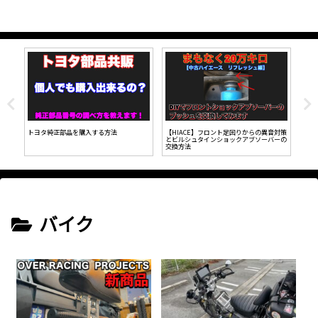
ネッ
トヨタ純正部品を購入する方法
【HIACE】フロント足回りからの異音対策
【L
とビルシュタインショックアブソーバーの
ジ！
交換方法
バイク