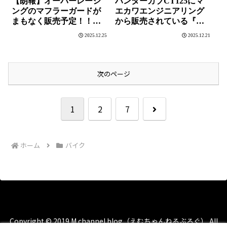
【朗報】オーバーレーシ
ハンターカブCT125にマ
ングのマフラーガードが
エカワエンジニアリング
まもなく販売予定！！試
から販売されている『レ
作品をハンターカブ
デューサーＢ』取付した
2025.12.25
2025.12.21
CT125に取り付けしてみ
ら運転が超絶楽しくなり
ました。
ました。
次のページ
次
1
2
7
へ
ホーム
バイク
Copyright © 2019 M channel blog（えむちゃんねるぶろぐ） All