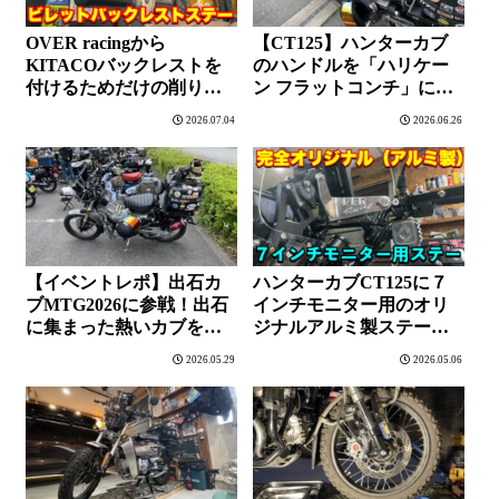
OVER racingから
【CT125】ハンターカブ
KITACOバックレストを
のハンドルを「ハリケー
付けるためだけの削り出
ン フラットコンチ」に交
しステーが販売開始され
換！ポジション変更で走
2026.07.04
2026.06.26
ました。
りが激変しました。
【イベントレポ】出石カ
ハンターカブCT125に７
ブMTG2026に参戦！出石
インチモニター用のオリ
に集まった熱いカブを堪
ジナルアルミ製ステーを
能してきました。
取付してみた。
2026.05.29
2026.05.06