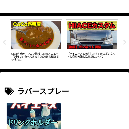
SB
CoCo壱番屋｜マニア激推しの裏メニュー
【ハイエース200系】おすすめのボンネッ
トヨ
『2辛3甘』食べてみた｜CoCo壱の概念ぶ
トと交換方法と注意点について
っ壊れた｜
ラバースプレー