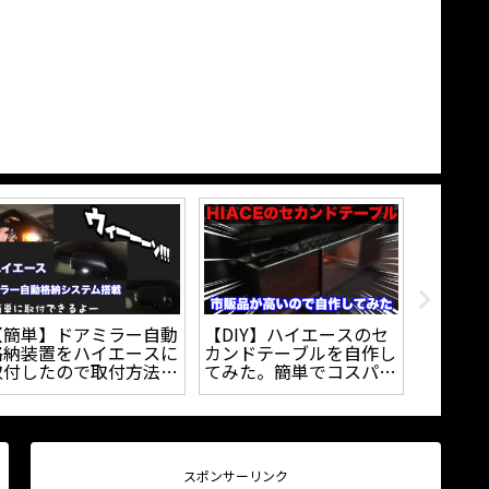
ハイエースの純正コンソ
【DIY塗装】自動車のエ
【DIY
ールボックスを撤去｜オ
ンブレムを外して自家塗
とブロ
リジナルテーブルを自作
装してみた！！プロ級に
なる？
｜
塗装できるの？？
間パネ
う。
スポンサーリンク