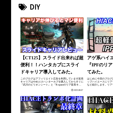
DIY
【CT125】スライド出来れば超
アゲ系ハイエ
便利！！ハンタカブにスライ
『IPFのリ
ドキャリア導入してみた。
てみた。
このブログはアフィリエイト広告を利用しています延長
はじめに今回のブログ
キャリアはやめとけハンターカブを購入してからすぐに
ップハイエースにリア
『武川のピリオンシート』と『R-spaceのリア延長キャ
など紹介します。リア
リア』を取付してタンデム化しました。リアボックスも
ラダーですが、多くの
2025.08.07
同時に取付したので、荷物を沢山積載...
働くハイエースに定番の商