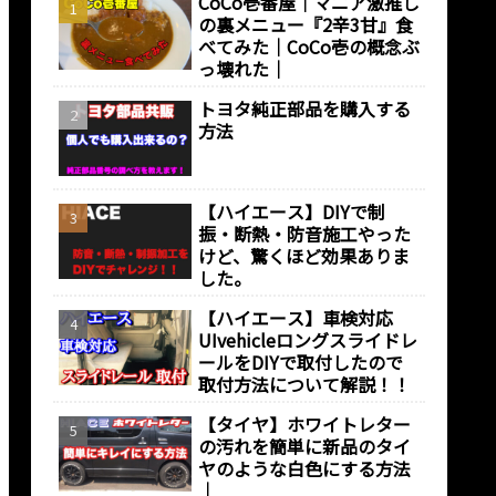
CoCo壱番屋｜マニア激推し
の裏メニュー『2辛3甘』食
べてみた｜CoCo壱の概念ぶ
っ壊れた｜
トヨタ純正部品を購入する
方法
【ハイエース】DIYで制
振・断熱・防音施工やった
けど、驚くほど効果ありま
した。
【ハイエース】車検対応
UIvehicleロングスライドレ
ールをDIYで取付したので
取付方法について解説！！
【タイヤ】ホワイトレター
の汚れを簡単に新品のタイ
ヤのような白色にする方法
｜