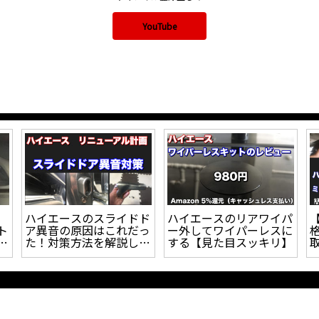
YouTube
対
【ハイエース】車検対応
【ハイエース】DIYで制
コ
UIvehicleロングスライ
振・断熱・防音施工やっ
っ
ドレールをDIYで取付し
たけど、驚くほど効果あ
たので取付方法について
りました。
解説！！