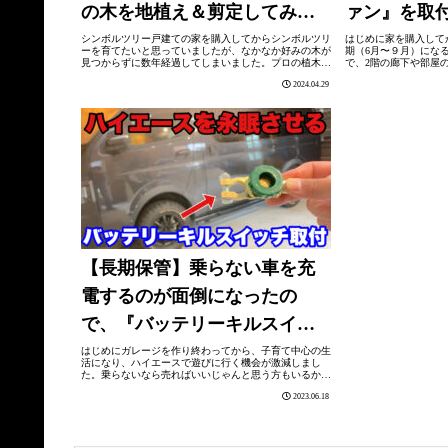
の木を地植え＆剪定してみ
ァン』を取
た。
シンボルツリー戸建ての家を購入してからシンボルツリ
はじめに家を購入して
ーを育てたいと思っていましたが、なかなか好みの木が
期（6月〜９月）にな
見つからずに数年経過してしまいました。プロの植木屋
で、2階の廊下や部屋
に依頼すれば、自宅の雰囲気に合わせてカッコよく植栽
の状態でエアコンを使
2024.04.29
してくれますが、それなりにコストがかかり...
がかかってしまうので電
【長期保管】乗らない車を充
電するのが面倒になったの
で、『バッテリーキルスイッ
チ』を取付してみました。
はじめにガレージを作り終わってから、子育て中心の生
活になり、ハイエースで遊びに行く機会が激減しまし
た。乗らないなら売ればいいじゃんと思う方もいるかも
しれませんが、人生の苦しい時を共に過ごした相棒なの
2023.06.18
で、その選択肢は今の所ありません。車を乗ら...