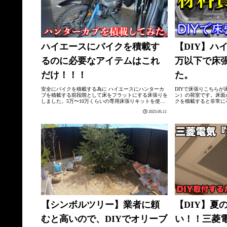
ハイエースにバイクを積載す
【DIY】ハ
るのに必要なアイテムはこれ
万以下で床
だけ！！！
た。
安全にバイクを積載する為に ハイエースにハンターカ
DIYで床張りこちら
ブを積載する前段階として床をフラットにする床張りを
ン）の荷室です。床面
しました。5万〜10万くらいの専用床張りキットを使用
クを積載すると非常に
すれば見栄えば良くなりますが、バイクを積載するとど
を乗せたいので、DI
2025.05.11
うせ汚れるので、DIYで補修出来るよう...
にしました。床張りキッ
【シンボルツリー】業者に頼
【DIY】夏
むと高いので、DIYでオリーブ
い！！三菱