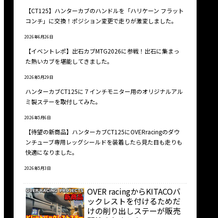
【CT125】ハンターカブのハンドルを「ハリケーン フラット
コンチ」に交換！ポジション変更で走りが激変しました。
2026年6月26日
【イベントレポ】出石カブMTG2026に参戦！出石に集まっ
た熱いカブを堪能してきました。
2026年5月29日
ハンターカブCT125に７インチモニター用のオリジナルアル
ミ製ステーを取付してみた。
2026年5月6日
【待望の新商品】ハンターカブCT125にOVERracingのダウ
ンチューブ専用レッグシールドを装着したら見た目も走りも
快適になりました。
2026年5月3日
OVER racingからKITACOバ
ックレストを付けるためだ
けの削り出しステーが販売