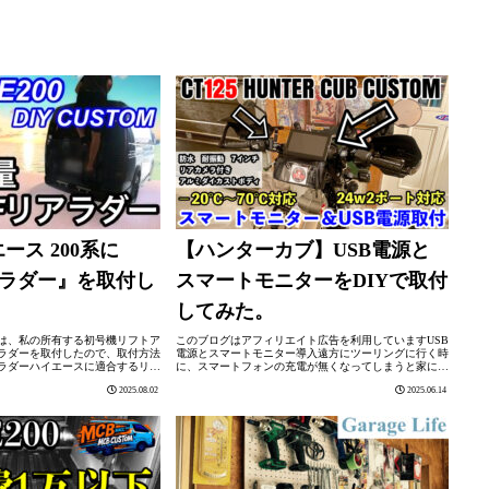
ース 200系に
【ハンターカブ】USB電源と
アラダー』を取付し
スマートモニターをDIYで取付
してみた。
は、私の所有する初号機リフトア
このブログはアフィリエイト広告を利用していますUSB
ラダーを取付したので、取付方法
電源とスマートモニター導入遠方にツーリングに行く時
ラダーハイエースに適合するリア
に、スマートフォンの充電が無くなってしまうと家に帰
メーカーから販売されています。
れなくなるので、リアボックスにポータブル電源を入れ
2025.08.02
2025.06.14
品は、TOYOT...
て遊びに行ってました。リアボックスにポ...