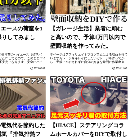
イエースの荷室を1
【ガレージ生活】業者に頼む
張りしてみまし
と高いので、予算1万円以内で
壁面収納を作ってみた。
が床張り前のハイエース（標準バ
本ページはアフィリエイトプログラムによる収益を得て
が凸凹してるので、このままバイ
いますガレージをキレイにしたいガレージを作ってか
不安定になります。安全にバイク
ら、天候に左右されずに自分の好きな時間に作業出来る
Yで床張りにチャレンジしてみる事
ようになり、快適なガレージライフを満喫しています。
2025.05.08
2024.11.07
ト床張りキットは...
その一方で、ガレージ内に工具や材料を安易に...
の電気代を節約した
【HIACE】ステアリングコラ
電気『排気排熱フ
ムホールカバーをDIYで取付し