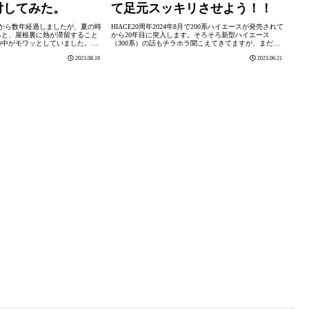
付してみた。
て足元スッキリさせよう！！
から数年経過しましたが、夏の時
HIACE20周年2024年8月で200系ハイエースが発売されて
ると、屋根裏に熱が滞留すること
から20年目に突入します。そろそろ新型ハイエース
の中がモワッとしていました。こ
（300系）の話もチラホラ聞こえてきてますが、まだ具
用すると、部屋が冷えるまで時間
体的な話は何も発表されていません。一方で、レクサス
2023.08.19
2023.06.21
気代が高くなります...
からは『GX』『LBX』『...