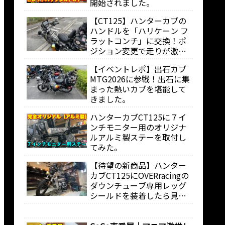
開始されました。
【CT125】ハンターカブの
ハンドルを「ハリケーン フ
ラットコンチ」に交換！ポ
ジション変更で走りが激変
しました。
【イベントレポ】出石カブ
MTG2026に参戦！出石に集
まった熱いカブを堪能して
きました。
ハンターカブCT125に７イ
ンチモニター用のオリジナ
ルアルミ製ステーを取付し
てみた。
【待望の新商品】ハンター
カブCT125にOVERracingの
ダウンチューブ専用レッグ
シールドを装着したら見た
目も走りも快適になりまし
た。