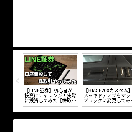
ースのセ
【タイヤ】ホワイトレタ
『ハイエースの足回り
を自作し
ーの汚れを簡単に新品の
策』スタビライザーと
コスパ抜
タイヤのような白色にす
ンフォートシャックル
ール装着
る方法｜
てどっちが良いの？？
り