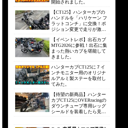
開始されました。
【CT125】ハンターカブの
ハンドルを「ハリケーン フ
ラットコンチ」に交換！ポ
ジション変更で走りが激変
しました。
【イベントレポ】出石カブ
MTG2026に参戦！出石に集
まった熱いカブを堪能して
きました。
ハンターカブCT125に７イ
ンチモニター用のオリジナ
ルアルミ製ステーを取付し
てみた。
【待望の新商品】ハンター
カブCT125にOVERracingの
ダウンチューブ専用レッグ
シールドを装着したら見た
目も走りも快適になりまし
た。