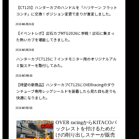
【CT125】ハンターカブのハンドルを「ハリケーン フラット
コンチ」に交換！ポジション変更で走りが激変しました。
2026年6月26日
【イベントレポ】出石カブMTG2026に参戦！出石に集まっ
た熱いカブを堪能してきました。
2026年5月29日
ハンターカブCT125に７インチモニター用のオリジナルアル
ミ製ステーを取付してみた。
2026年5月6日
【待望の新商品】ハンターカブCT125にOVERracingのダウ
ンチューブ専用レッグシールドを装着したら見た目も走りも
快適になりました。
2026年5月3日
OVER racingからKITACOバ
ックレストを付けるためだ
けの削り出しステーが販売