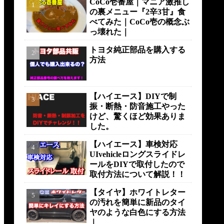
CoCo壱番屋｜マニア激推し
の裏メニュー『2辛3甘』食
べてみた｜CoCo壱の概念ぶ
っ壊れた｜
トヨタ純正部品を購入する
方法
【ハイエース】DIYで制
振・断熱・防音施工やった
けど、驚くほど効果ありま
した。
【ハイエース】車検対応
UIvehicleロングスライドレ
ールをDIYで取付したので
取付方法について解説！！
【タイヤ】ホワイトレター
の汚れを簡単に新品のタイ
ヤのような白色にする方法
｜