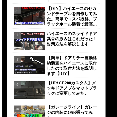
【DIY】ハイエースのセカ
ンドテーブルを自作してみ
た。簡単でコスパ抜群。ブ
ラックホール装着で最高の
仕上がりに！！！
ハイエースのスライドドア
異音の原因はこれだった！
対策方法を解説します
【簡単】ドアミラー自動格
納装置をハイエースに取付
したので取付方法を説明し
ます【DIY】
【HIACE200カスタム】メ
ッキドアノブをマットブラ
ックに変更してみた。
【ガレージライフ】ガレー
ジの内装にOSB張ってみ