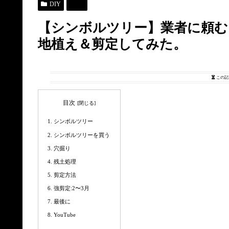
DIY
家
【シンボルツリー】業者に頼む
地植え＆剪定してみた。
この記
目次
シンボルツリー
シンボルツリーを買う
穴掘り
残土処理
剪定方法
強剪定:2〜3月
最後に
YouTube