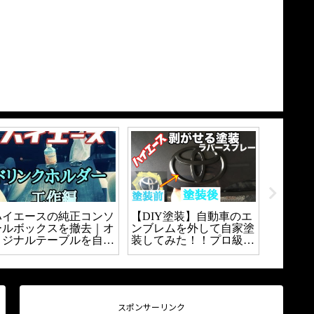
ハイエースの純正コンソ
【DIY塗装】自動車のエ
【DIY
ールボックスを撤去｜オ
ンブレムを外して自家塗
とブロ
リジナルテーブルを自作
装してみた！！プロ級に
なる？
｜
塗装できるの？？
間パネ
う。
スポンサーリンク