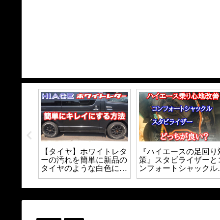
ースのセ
【タイヤ】ホワイトレタ
『ハイエースの足回り
を自作し
ーの汚れを簡単に新品の
策』スタビライザーと
コスパ抜
タイヤのような白色にす
ンフォートシャックル
ール装着
る方法｜
てどっちが良いの？？
り