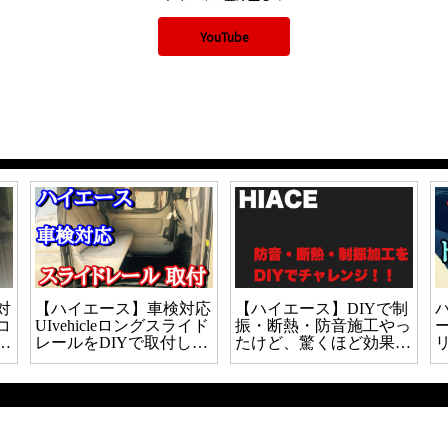
YouTube
対
【ハイエース】車検対応
【ハイエース】DIYで制
コ
UIvehicleロングスライド
振・断熱・防音施工やっ
っ
レールをDIYで取付した
たけど、驚くほど効果あ
ので取付方法について解
りました。
説！！