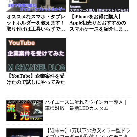
オススメなスマホ・タブレ
【iPhoneをお得に購入】
ットホルダーを教えます！
Apple初売りとおすすめの
取り付けは工具いらずで秒
スマホケースを紹介します
速で設置可能
【IP68】
【YouTube】企業案件を受
けたので試しにやってみた
ハイエースに流れるウインカー導入｜
車検対応｜最新LEDカスタム｜
【近未来】1万以下の激安ミラー型ドラ
イブレコーダーを取付！バックモニタ