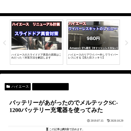
ブを
ハイエースのスライドドア異音の原因はこ
ハイエースのリアワイパー外してワイパー
【簡
れだった！対策方法を解説します
レスにする【見た目スッキリ】
ース
【DI
ハイエース
車用商品レビュー
バッテリーがあがったのでメルテックSC-
1200バッテリー充電器を使ってみた
2019.07.15
2020.10.29
この記事は
約3分
で読めます。