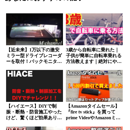
【近未来】1万以下の激安
3歳から自転車に乗れた｜
ミラー型ドライブレコーダ
子供が簡単に自転車乗れる
ーを取付！バックモニター
方法教えます｜絶対にやっ
としても使用可能。おすす
てはいけないのは・・・
めの商品を紹介します。
【ハイエース】DIYで制
【Amazonタイムセール】
振・断熱・防音施工やった
『fire tv stick』を買って
けど、驚くほど効果ありま
prime VideoやAmazonミュ
した。
ージックを楽しもう！！