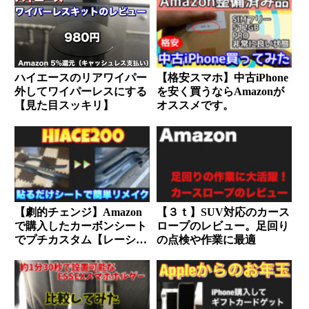
ハイエースのリアワイパー
【格安スマホ】中古iPhone
外してワイパーレスにする
を安く買うならAmazonが
【見た目スッキリ】
オススメです。
【劇的チェンジ】Amazon
【３ｔ】SUV対応のカース
で購入したカーボンシート
ロープのレビュー。足回り
でプチカスタム【レーシン
の点検や作業に最適
グ仕様】