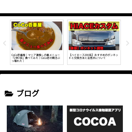
SB
CoCo壱番屋｜マニア激推しの裏メニュー
【ハイエース200系】おすすめのボンネッ
トヨ
『2辛3甘』食べてみた｜CoCo壱の概念ぶ
トと交換方法と注意点について
っ壊れた｜
ブログ