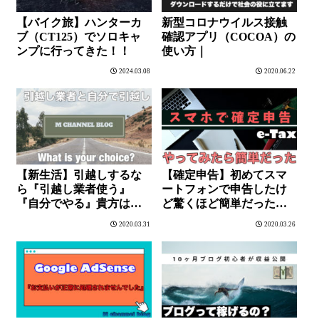
【バイク旅】ハンターカ
新型コロナウイルス接触
ブ（CT125）でソロキャ
確認アプリ（COCOA）の
ンプに行ってきた！！
使い方｜
2024.03.08
2020.06.22
【新生活】引越しするな
【確定申告】初めてスマ
ら『引越し業者使う』
ートフォンで申告したけ
『自分でやる』貴方はど
ど驚くほど簡単だった【e-
っちを選ぶ？
TAX】
2020.03.31
2020.03.26