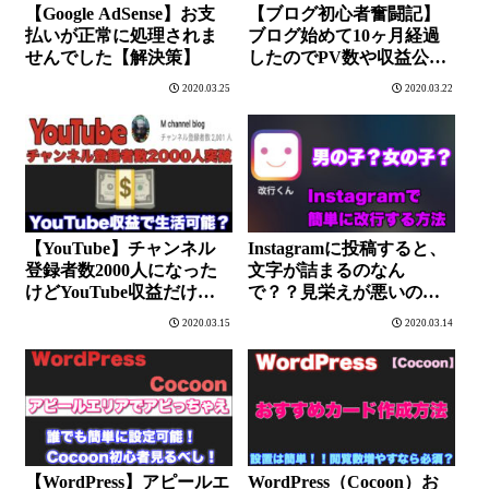
【Google AdSense】お支
【ブログ初心者奮闘記】
払いが正常に処理されま
ブログ始めて10ヶ月経過
せんでした【解決策】
したのでPV数や収益公開
します【報告】
2020.03.25
2020.03.22
【YouTube】チャンネル
Instagramに投稿すると、
登録者数2000人になった
文字が詰まるのなん
けどYouTube収益だけで
で？？見栄えが悪いので
生活出来るのか教えま
アプリで対策してみまし
2020.03.15
2020.03.14
す！！【YouTuber】
た。
【WordPress】アピールエ
WordPress（Cocoon）お