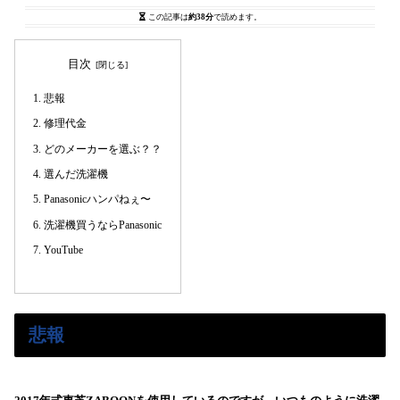
この記事は
約38分
で読めます。
目次
悲報
修理代金
どのメーカーを選ぶ？？
選んだ洗濯機
Panasonicハンパねぇ〜
洗濯機買うならPanasonic
YouTube
悲報