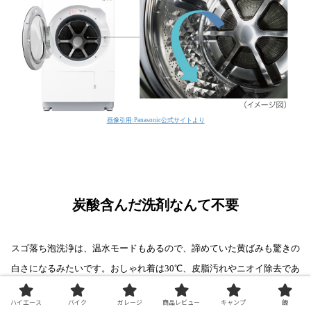
画像引用:Panasonic公式サイトより
炭酸含んだ洗剤なんて不要
スゴ落ち泡洗浄は、温水モードもあるので、諦めていた黄ばみも驚きの
白さになるみたいです。おしゃれ着は30℃、皮脂汚れやニオイ除去であ
れば40℃、おまかせ除菌モード（60℃）もあるのも便利です。
ハイエース
バイク
ガレージ
商品レビュー
キャンプ
飯