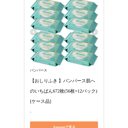
パンパース
【おしりふき 】パンパース肌へ
のいちばん672枚(56枚×12パック) 
[ケース品]
-
Amazonで見る