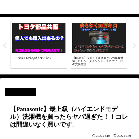
異音対
【LINE証券】初心者が投資にチャレン
【HIACE200カスタム】メッキドアノブを
ハ
ーバー
ジ！実際に投資してみた【株取引】
マットブラックに変更してみた。
れ
商品レビュー
【Panasonic】最上級（ハイエンドモデ
ル）洗濯機を買ったらヤバ過ぎた！！コレ
は間違いなく買いです。
2022.02.19
2022.05.30