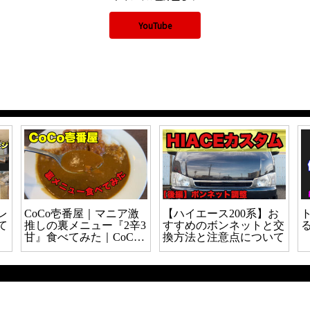
YouTube
品を購入す
【HIACE】フロント足回
【LINE証券】初心
りからの異音対策とビル
投資にチャレンジ！
シュタインショックアブ
に投資してみた【株
ソーバーの交換方法
引】