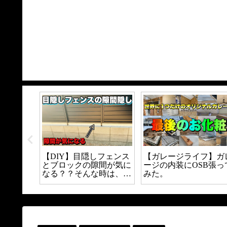
o壱番屋｜マニア激
【ハイエース200系】お
トヨタ純正部
裏メニュー『2辛3
すすめのボンネットと交
る方法
べてみた｜CoCo
換方法と注意点について
念ぶっ壊れた｜