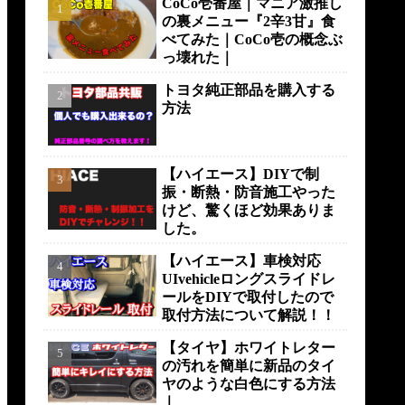
CoCo壱番屋｜マニア激推し
の裏メニュー『2辛3甘』食
べてみた｜CoCo壱の概念ぶ
っ壊れた｜
トヨタ純正部品を購入する
方法
【ハイエース】DIYで制
振・断熱・防音施工やった
けど、驚くほど効果ありま
した。
【ハイエース】車検対応
UIvehicleロングスライドレ
ールをDIYで取付したので
取付方法について解説！！
【タイヤ】ホワイトレター
の汚れを簡単に新品のタイ
ヤのような白色にする方法
｜