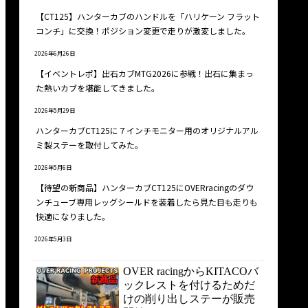
【CT125】ハンターカブのハンドルを「ハリケーン フラット
コンチ」に交換！ポジション変更で走りが激変しました。
2026年6月26日
【イベントレポ】出石カブMTG2026に参戦！出石に集まっ
た熱いカブを堪能してきました。
2026年5月29日
ハンターカブCT125に７インチモニター用のオリジナルアル
ミ製ステーを取付してみた。
2026年5月6日
【待望の新商品】ハンターカブCT125にOVERracingのダウ
ンチューブ専用レッグシールドを装着したら見た目も走りも
快適になりました。
2026年5月3日
OVER racingからKITACOバ
ックレストを付けるためだ
けの削り出しステーが販売