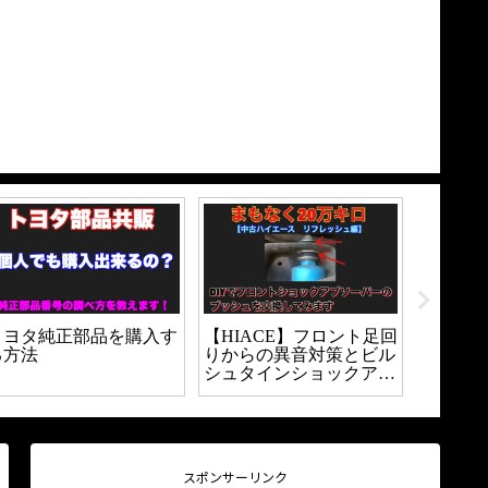
者が
【HIACE200カスタム】
ハイエースのスライドド
実際
メッキドアノブをマット
ア異音の原因はこれだっ
取
ブラックに変更してみ
た！対策方法を解説しま
た。
す
スポンサーリンク