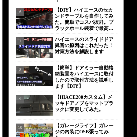
【DIY】ハイエースのセカ
ンドテーブルを自作してみ
た。簡単でコスパ抜群。ブ
ラックホール装着で最高の
仕上がりに！！！
ハイエースのスライドドア
異音の原因はこれだった！
対策方法を解説します
【簡単】ドアミラー自動格
納装置をハイエースに取付
したので取付方法を説明し
ます【DIY】
【HIACE200カスタム】メ
ッキドアノブをマットブラ
ックに変更してみた。
【ガレージライフ】ガレー
ジの内装にOSB張ってみ