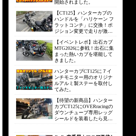
開始されました。
【CT125】ハンターカブの
ハンドルを「ハリケーン フ
ラットコンチ」に交換！ポ
ジション変更で走りが激変
しました。
【イベントレポ】出石カブ
MTG2026に参戦！出石に集
まった熱いカブを堪能して
きました。
ハンターカブCT125に７イ
ンチモニター用のオリジナ
ルアルミ製ステーを取付し
てみた。
【待望の新商品】ハンター
カブCT125にOVERracingの
ダウンチューブ専用レッグ
シールドを装着したら見た
目も走りも快適になりまし
た。