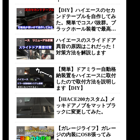
【DIY】ハイエースのセカ
ンドテーブルを自作してみ
た。簡単でコスパ抜群。ブ
ラックホール装着で最高の
仕上がりに！！！
ハイエースのスライドドア
異音の原因はこれだった！
対策方法を解説します
【簡単】ドアミラー自動格
納装置をハイエースに取付
したので取付方法を説明し
ます【DIY】
【HIACE200カスタム】メ
ッキドアノブをマットブラ
ックに変更してみた。
【ガレージライフ】ガレー
ジの内装にOSB張ってみ