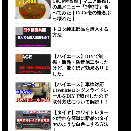
CoCo壱番屋｜マニア激推し
の裏メニュー『2辛3甘』食
べてみた｜CoCo壱の概念ぶ
っ壊れた｜
トヨタ純正部品を購入する
方法
【ハイエース】DIYで制
振・断熱・防音施工やった
けど、驚くほど効果ありま
した。
【ハイエース】車検対応
UIvehicleロングスライドレ
ールをDIYで取付したので
取付方法について解説！！
【タイヤ】ホワイトレター
の汚れを簡単に新品のタイ
ヤのような白色にする方法
｜