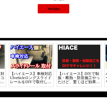
YouTube
対
【ハイエース】車検対応
【ハイエース】DIYで制
コ
UIvehicleロングスライド
振・断熱・防音施工やっ
っ
レールをDIYで取付した
たけど、驚くほど効果あ
ので取付方法について解
りました。
説！！