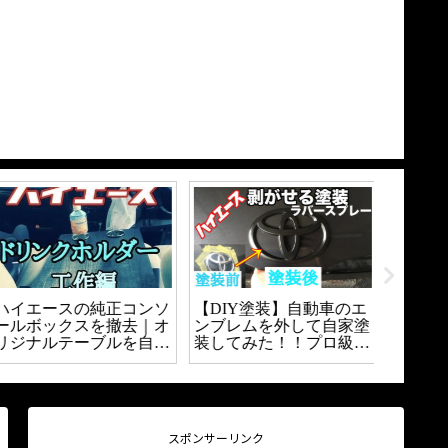
ハイエースの純正コンソ
【DIY塗装】自動車のエ
【DIY
ールボックスを撤去｜オ
ンブレムを外して自家塗
とブロ
リジナルテーブルを自作
装してみた！！プロ級に
なる？
｜
塗装できるの？？
間パネ
う。
スポンサーリンク