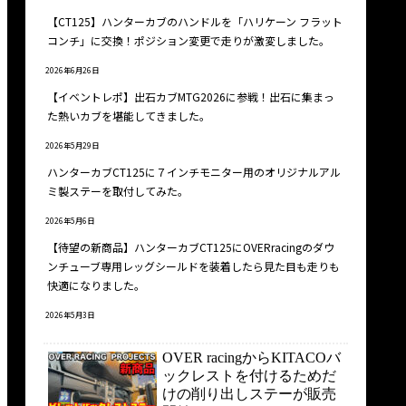
【CT125】ハンターカブのハンドルを「ハリケーン フラット
コンチ」に交換！ポジション変更で走りが激変しました。
2026年6月26日
【イベントレポ】出石カブMTG2026に参戦！出石に集まっ
た熱いカブを堪能してきました。
2026年5月29日
ハンターカブCT125に７インチモニター用のオリジナルアル
ミ製ステーを取付してみた。
2026年5月6日
【待望の新商品】ハンターカブCT125にOVERracingのダウ
ンチューブ専用レッグシールドを装着したら見た目も走りも
快適になりました。
2026年5月3日
OVER racingからKITACOバ
ックレストを付けるためだ
けの削り出しステーが販売