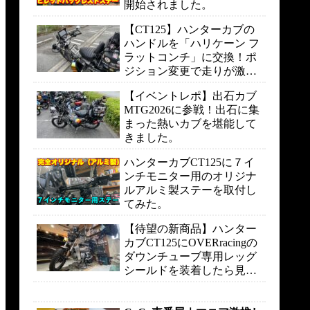
開始されました。
【CT125】ハンターカブの
ハンドルを「ハリケーン フ
ラットコンチ」に交換！ポ
ジション変更で走りが激変
しました。
【イベントレポ】出石カブ
MTG2026に参戦！出石に集
まった熱いカブを堪能して
きました。
ハンターカブCT125に７イ
ンチモニター用のオリジナ
ルアルミ製ステーを取付し
てみた。
【待望の新商品】ハンター
カブCT125にOVERracingの
ダウンチューブ専用レッグ
シールドを装着したら見た
目も走りも快適になりまし
た。