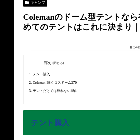
キャンプ
Colemanのドーム型テント
めてのテントはこれに決まり
この
目次
テント購入
Coleman BSクロスドーム270
テントだけでは寝れない理由
テント購入