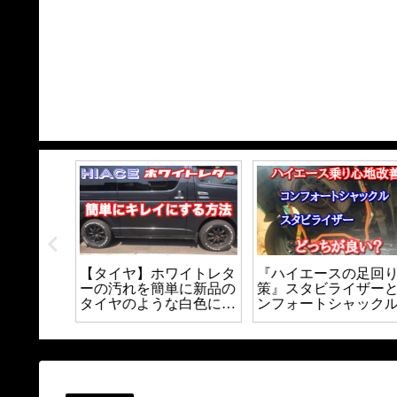
ースのセ
【タイヤ】ホワイトレタ
『ハイエースの足回り
を自作し
ーの汚れを簡単に新品の
策』スタビライザーと
コスパ抜
タイヤのような白色にす
ンフォートシャックル
ール装着
る方法｜
てどっちが良いの？？
り