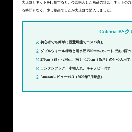
実店舗とネットを比較すると、今回購入した商品の場合、ネットの方
る時間もなく、少し割高でしたが実店舗で購入しました。
Colema B
初心者でも簡単に設置可能でコスパ良し
ダブルウォール構造と耐水圧1500mmのシートで強い雨
270cm（縦）×270cm（横）×175cm（高さ）の4〜5
ランタンフック、小物入れ、キャノピー付き
Amazonレビュー⭐️4.3（2020年7月時点）