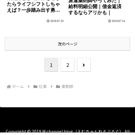
派遣薬剤師やってみた｜
たらライフシフトしちゃ
給料明細公開｜借金返済
えば？一歩踏み出す勇気
するならアリかも｜
が君にあればね。
2019.07.19
2019.07.14
次のページ
次
1
2
へ
ホーム
仕事
薬剤師
Copyright © 2019 M channel blog（えむちゃんねるぶろぐ） All