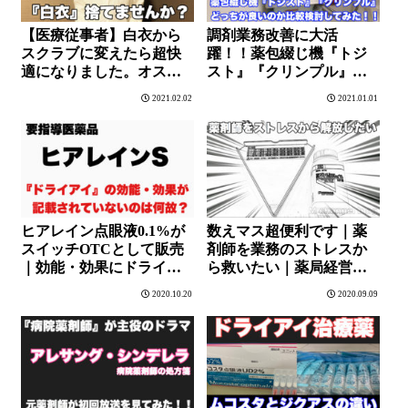
【医療従事者】白衣から
調剤業務改善に大活
スクラブに変えたら超快
躍！！薬包綴じ機『トジ
適になりました。オスス
スト』『クリンプル』ど
メのメーカーはコレ
っちが良いのか比較して
2021.02.02
2021.01.01
ッ！！
みた
ヒアレイン点眼液0.1%が
数えマス超便利です｜薬
スイッチOTCとして販売
剤師を業務のストレスか
｜効能・効果にドライア
ら救いたい｜薬局経営者
イが含まれていない理由
や社長さん買うてあげて
2020.10.20
2020.09.09
とは｜
や！！