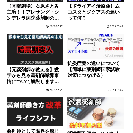
〈木曜劇場〉石原さとみ
【ドライアイ治療薬】ム
主演！！アレサング・シ
コスタとジクアスの違い
ンデレラ病院薬剤師の処
って何？
方箋を元病院薬剤師が見
2020.07.17
2020.03.02
たら、また働きたくなる
のか？？
抗炎症薬の違いについて
【簡単に薬剤師国家試験
【元薬剤師が教える】数
対策につなげる）
字から見る薬剤師業界事
情について解説します
【オススメの就職先】
2019.12.21
2019.09.02
薬剤師として限界を感じ