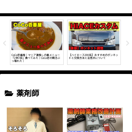
SB
CoCo壱番屋｜マニア激推しの裏メニュー
【ハイエース200系】おすすめのボンネッ
トヨ
『2辛3甘』食べてみた｜CoCo壱の概念ぶ
トと交換方法と注意点について
っ壊れた｜
薬剤師