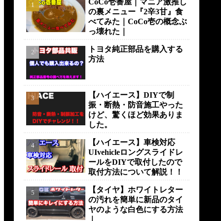
CoCo壱番屋｜マニア激推し
の裏メニュー『2辛3甘』食
べてみた｜CoCo壱の概念ぶ
っ壊れた｜
トヨタ純正部品を購入する
方法
【ハイエース】DIYで制
振・断熱・防音施工やった
けど、驚くほど効果ありま
した。
【ハイエース】車検対応
UIvehicleロングスライドレ
ールをDIYで取付したので
取付方法について解説！！
【タイヤ】ホワイトレター
の汚れを簡単に新品のタイ
ヤのような白色にする方法
｜