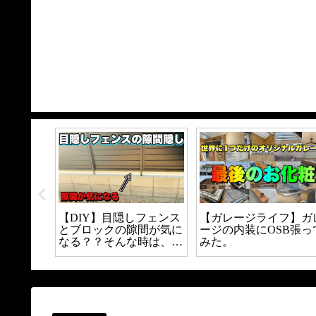
動車のエ
【DIY】目隠しフェンス
【ガレージライフ】ガ
て自家塗
とブロックの隙間が気に
ージの内装にOSB張っ
プロ級に
なる？？そんな時は、隙
みた。
？
間パネルを設置してみよ
う。