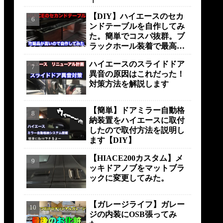
【DIY】ハイエースのセカ
ンドテーブルを自作してみ
た。簡単でコスパ抜群。ブ
ラックホール装着で最高の
仕上がりに！！！
ハイエースのスライドドア
異音の原因はこれだった！
対策方法を解説します
【簡単】ドアミラー自動格
納装置をハイエースに取付
したので取付方法を説明し
ます【DIY】
【HIACE200カスタム】メ
ッキドアノブをマットブラ
ックに変更してみた。
【ガレージライフ】ガレー
ジの内装にOSB張ってみ