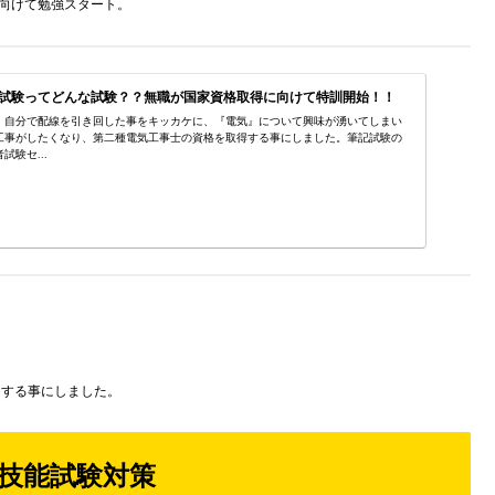
向けて勉強スタート。
試験ってどんな試験？？無職が国家資格取得に向けて特訓開始！！
、自分で配線を引き回した事をキッカケに、『電気』について興味が湧いてしまい
工事がしたくなり、第二種電気工事士の資格を取得する事にしました。筆記試験の
験セ...
ジする事にしました。
の技能試験対策