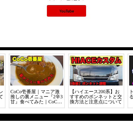
YouTube
レ
CoCo壱番屋｜マニア激
【ハイエース200系】お
て
推しの裏メニュー『2辛3
すすめのボンネットと交
甘』食べてみた｜CoCo
換方法と注意点について
壱の概念ぶっ壊れた｜