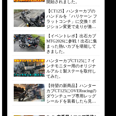
開始されました。
【CT125】ハンターカブの
ハンドルを「ハリケーン フ
ラットコンチ」に交換！ポ
ジション変更で走りが激変
しました。
【イベントレポ】出石カブ
MTG2026に参戦！出石に集
まった熱いカブを堪能して
きました。
ハンターカブCT125に７イ
ンチモニター用のオリジナ
ルアルミ製ステーを取付し
てみた。
【待望の新商品】ハンター
カブCT125にOVERracingの
ダウンチューブ専用レッグ
シールドを装着したら見た
目も走りも快適になりまし
た。