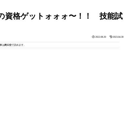
の資格ゲットォォォ〜！！ 技能試
2022.08.20
2023.04.30
事は
約12分
で読めます。