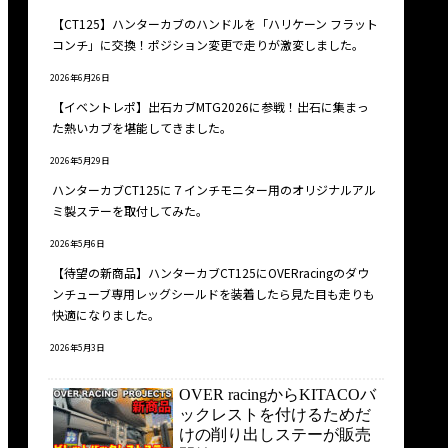
【CT125】ハンターカブのハンドルを「ハリケーン フラット
コンチ」に交換！ポジション変更で走りが激変しました。
2026年6月26日
【イベントレポ】出石カブMTG2026に参戦！出石に集まっ
た熱いカブを堪能してきました。
2026年5月29日
ハンターカブCT125に７インチモニター用のオリジナルアル
ミ製ステーを取付してみた。
2026年5月6日
【待望の新商品】ハンターカブCT125にOVERracingのダウ
ンチューブ専用レッグシールドを装着したら見た目も走りも
快適になりました。
2026年5月3日
OVER racingからKITACOバ
ックレストを付けるためだ
けの削り出しステーが販売