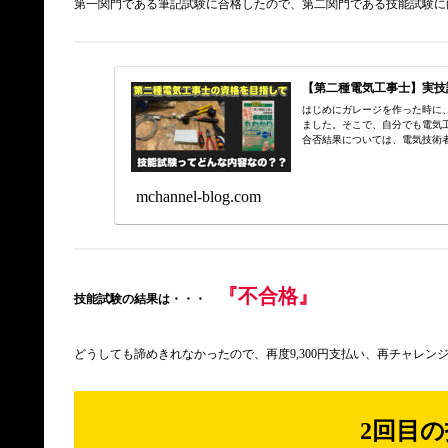
第一関門である筆記試験に合格したので、第二関門である技能試験に
【第二種電気工事士】実技
はじめにガレージを作った時に
ました。そこで、自分でも電気
合否結果については、電気技術者試
mchannel-blog.com
『不合格』
技能試験の結果は・・・
どうしても諦めきれなかったので、再度9,300円支払い、再チャレン
2回目