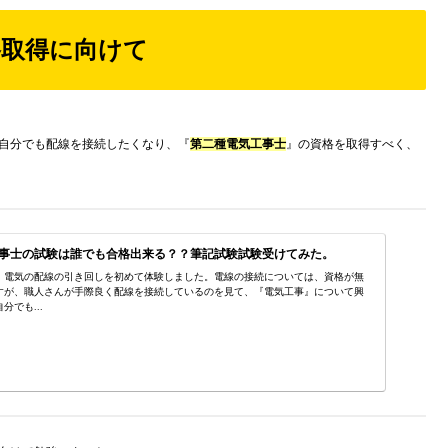
格取得に向けて
自分でも配線を接続したくなり、『
第二種電気工事士
』の資格を取得すべく、
事士の試験は誰でも合格出来る？？筆記試験試験受けてみた。
、電気の配線の引き回しを初めて体験しました。電線の接続については、資格が無
すが、職人さんが手際良く配線を接続しているのを見て、『電気工事』について興
でも...