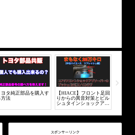
トヨタ純正部品を購入す
【HIACE】フロント足回
【LIN
る方法
りからの異音対策とビル
投資に
シュタインショックアブ
に投資
ソーバーの交換方法
引】
スポンサーリンク