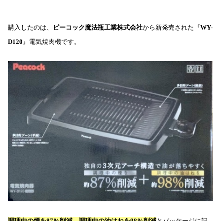
購入したのは、
ピーコック魔法瓶工業株式会社
から新発売された『
WY-
D120
』電気焼肉機です。
調理中の煙を87%削減、調理中の油はねを98%削減
とパッケージに記