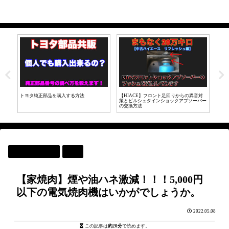
音対
【LINE証券】初心者が投資にチャレン
【HIACE200カスタム】メッキドアノブを
ハイ
バー
ジ！実際に投資してみた【株取引】
マットブラックに変更してみた。
れだ
商品レビュー
飯
【家焼肉】煙や油ハネ激減！！！5,000円
以下の電気焼肉機はいかがでしょうか。
2022.05.08
この記事は
約20分
で読めます。