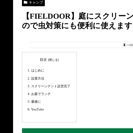
キャンプ
【FIELDOOR】庭にスクリ
ので虫対策にも便利に使えます
この
目次
はじめに
設置方法
スクリーンテント設営完了
お庭でランチ
最後に
YouTube