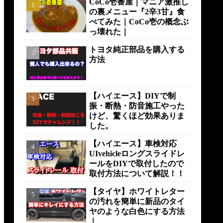
CoCo壱番屋｜マニア激推し
の裏メニュー『2辛3甘』食
べてみた｜CoCo壱の概念ぶ
っ壊れた｜
トヨタ純正部品を購入する
方法
【ハイエース】DIYで制
振・断熱・防音施工やった
けど、驚くほど効果ありま
した。
【ハイエース】車検対応
UIvehicleロングスライドレ
ールをDIYで取付したので
取付方法について解説！！
【タイヤ】ホワイトレター
の汚れを簡単に新品のタイ
ヤのような白色にする方法
｜