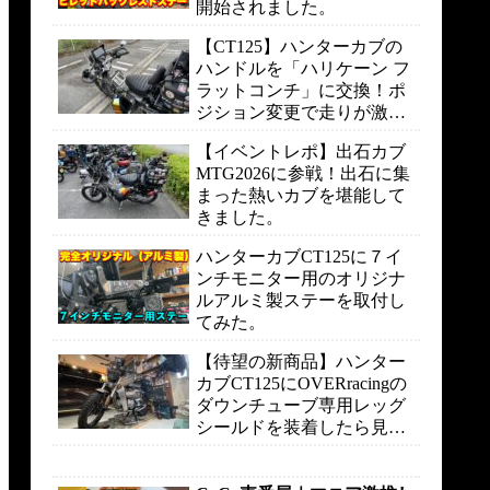
開始されました。
【CT125】ハンターカブの
ハンドルを「ハリケーン フ
ラットコンチ」に交換！ポ
ジション変更で走りが激変
しました。
【イベントレポ】出石カブ
MTG2026に参戦！出石に集
まった熱いカブを堪能して
きました。
ハンターカブCT125に７イ
ンチモニター用のオリジナ
ルアルミ製ステーを取付し
てみた。
【待望の新商品】ハンター
カブCT125にOVERracingの
ダウンチューブ専用レッグ
シールドを装着したら見た
目も走りも快適になりまし
た。