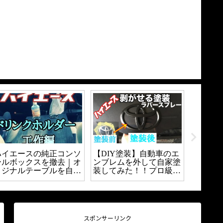
ハイエースの純正コンソ
【DIY塗装】自動車のエ
【DIY
ールボックスを撤去｜オ
ンブレムを外して自家塗
とブロ
リジナルテーブルを自作
装してみた！！プロ級に
なる？
｜
塗装できるの？？
間パネ
う。
スポンサーリンク