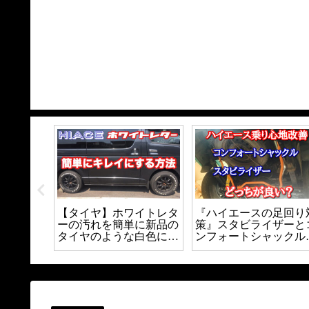
ースのセ
【タイヤ】ホワイトレタ
『ハイエースの足回り
を自作し
ーの汚れを簡単に新品の
策』スタビライザーと
コスパ抜
タイヤのような白色にす
ンフォートシャックル
ール装着
る方法｜
てどっちが良いの？？
り