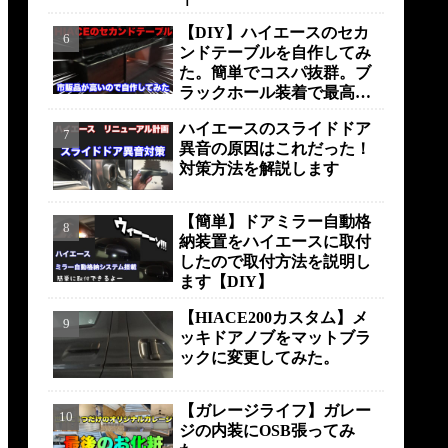
【DIY】ハイエースのセカ
ンドテーブルを自作してみ
た。簡単でコスパ抜群。ブ
ラックホール装着で最高の
仕上がりに！！！
ハイエースのスライドドア
異音の原因はこれだった！
対策方法を解説します
【簡単】ドアミラー自動格
納装置をハイエースに取付
したので取付方法を説明し
ます【DIY】
【HIACE200カスタム】メ
ッキドアノブをマットブラ
ックに変更してみた。
【ガレージライフ】ガレー
ジの内装にOSB張ってみ