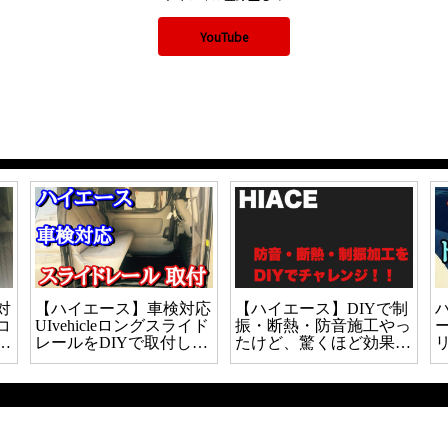
YouTube
対
【ハイエース】車検対応
【ハイエース】DIYで制
コ
UIvehicleロングスライド
振・断熱・防音施工やっ
っ
レールをDIYで取付した
たけど、驚くほど効果あ
ので取付方法について解
りました。
説！！