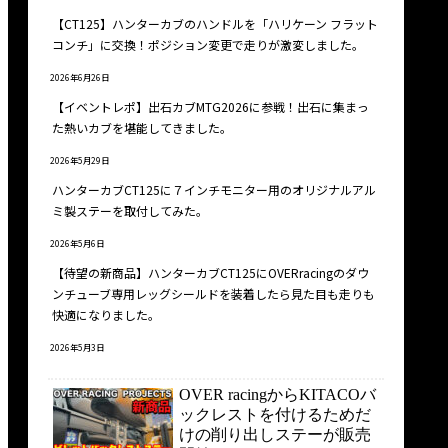
【CT125】ハンターカブのハンドルを「ハリケーン フラット
コンチ」に交換！ポジション変更で走りが激変しました。
2026年6月26日
【イベントレポ】出石カブMTG2026に参戦！出石に集まっ
た熱いカブを堪能してきました。
2026年5月29日
ハンターカブCT125に７インチモニター用のオリジナルアル
ミ製ステーを取付してみた。
2026年5月6日
【待望の新商品】ハンターカブCT125にOVERracingのダウ
ンチューブ専用レッグシールドを装着したら見た目も走りも
快適になりました。
2026年5月3日
OVER racingからKITACOバ
ックレストを付けるためだ
けの削り出しステーが販売