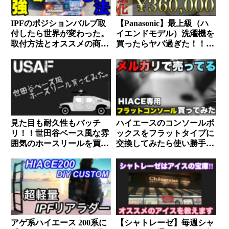
IPFのポジションバルブ取
【Panasonic】最上級（ハ
付したら世界が変わった。
イエンドモデル）洗濯機を
取付方法とオススメの商品
買ったらヤバ過ぎた！！コ
教えます！！
レは間違いなく買いです。
見た目も耐久性もバッチ
ハイエースのコンソールボ
リ！！世田谷ベース風な雰
ックスをフラットタイプに
囲気のホースリールを買っ
交換してみたら使い勝手が
てみた。
良くなりました。
アゲ系ハイエース 200系に
【シャトレーゼ】毎週シャ