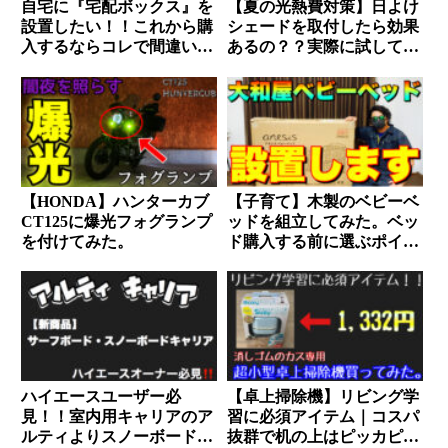
自宅に『宅配ボックス』を
【夏の光熱費対策】日よけ
設置したい！！これから購
シェードを取付したら効果
入するならコレで間違いな
あるの？？実際に試してみ
し。
た。
【HONDA】ハンターカブ
【子育て】木製のベビーベ
CT125に爆光フォグランプ
ッドを組立してみた。ベッ
を付けてみた。
ド購入する前に選ぶポイン
トを確認しよう。
ハイエースユーザー必
【卓上掃除機】リビング学
見！！室内用キャリアのア
習に必須アイテム｜コスパ
ルティよりスノーボード
抜群で机の上はピッカピ