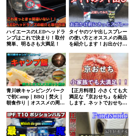
ハイエースのLEDヘッドラ
タイヤのツヤ出しスプレー
ンプはこれで決まり！取付
の使い方とオススメの商品
簡単、明るさも大満足！
を紹介します！お出かけ前
に艶々にしましょう。
青川峡キャンピングパーク
【正月料理】小さくても大
で初Camp｜BBQ｜焚火｜
満足な『京おせち』を紹介
朝食作り｜オススメの周辺
します。ネットでおせちを
施設も紹介します｜
購入するってありなの？