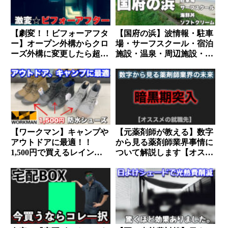
【劇変！！ビフォーアフタ
【国府の浜】波情報・駐車
ー】オープン外構からクロ
場・サーフスクール・宿泊
ーズ外構に変更したら超快
施設・温泉・周辺施設・グ
適空間に変わりました。
ルメ情報まとめ
【ワークマン】キャンプや
【元薬剤師が教える】数字
アウトドアに最適！！
から見る薬剤師業界事情に
1,500円で買えるレインシ
ついて解説します【オスス
ューズ買ってみた。
メの就職先】