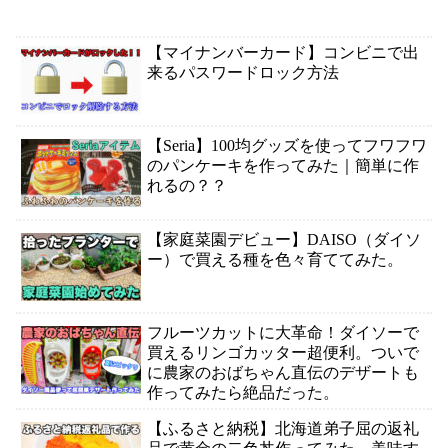
（サーフボード）キャリア
カ！！
が販売
【マイナンバーカード】コンビニで出
来るパスワードロック方法
【Seria】100均グッズを使ってフワフワ
のパンケーキを作ってみた｜簡単に作
れるの？？
【家庭菜園デビュー】DAISO（ダイソ
ー）で買える種を色々育ててみた。
フルーツカットに大革命！ダイソーで
買えるリンゴカッター超便利。ついで
に農家のおばちゃん直伝のデザートも
作ってみたら絶品だった。
【ふるさと納税】北海道弟子屈の返礼