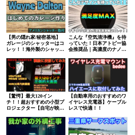
でした。
【男の隠れ家/秘密基地】
こんな『空気清浄機』を待
ガレージのシャッターはコ
っていた！日本アトピー協
レッ！！海外製のシャッタ
会推奨品｜高濃度のナノイ
ーカッコ良すぎぃぃぃい〜
ーXで花粉を撃退｜子育て
にも最適。
【驚愕】最大120イン
【自動車用のおすすめのワ
チ！！超おすすめの小型プ
イヤレス充電器】ケーブル
ロジェクター【自宅が映画
レスで快適！！
館】