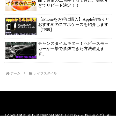
品で黄金の二色丼作ってみた。美味す
ぎてリピート決定！！
【iPhoneをお得に購入】Apple初売りと
おすすめのスマホケースを紹介します
【IP68】
チャンスタイムキター！ヘビースモー
カーが一撃で禁煙できた方法教えま
す。
ホーム
ライフスタイル
Copyright © 2019 M channel blog（えむちゃんねるぶろぐ） All