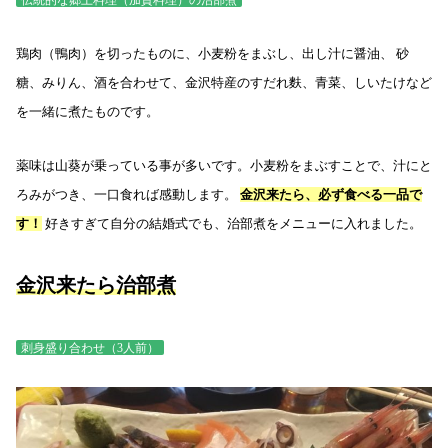
伝統的な郷土料理（加賀料理）の治部煮
鶏肉（鴨肉）を切ったものに、小麦粉をまぶし、出し汁に醤油、 砂
糖、みりん、酒を合わせて、金沢特産のすだれ麩、青菜、しいたけなど
を一緒に煮たものです。
薬味は山葵が乗っている事が多いです。小麦粉をまぶすことで、汁にと
ろみがつき、一口食れば感動します。
金沢来たら、必ず食べる一品で
す！
好きすぎて自分の結婚式でも、治部煮をメニューに入れました。
金沢来たら治部煮
刺身盛り合わせ（3人前）