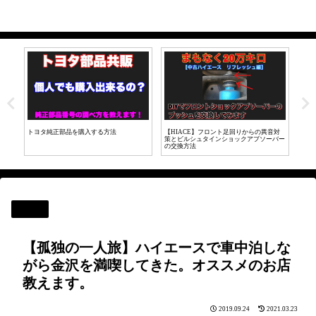
音対
【LINE証券】初心者が投資にチャレン
【HIACE200カスタム】メッキドアノブを
ハイ
バー
ジ！実際に投資してみた【株取引】
マットブラックに変更してみた。
れだ
旅行
【孤独の一人旅】ハイエースで車中泊しな
がら金沢を満喫してきた。オススメのお店
教えます。
2019.09.24
2021.03.23