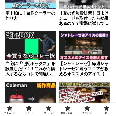
車中泊に！自作クーラーの
【夏の光熱費対策】日よけ
作り方！
シェードを取付したら効果
あるの？？実際に試してみ
た。
自宅に『宅配ボックス』を
【シャトレーゼ】毎週シャ
設置したい！！これから購
トレーゼに通うマニアが教
入するならコレで間違いな
えるオススメのアイス【必
し。
読】
ハイエース
バイク
ガレージ
商品レビュー
キャンプ
飯
【Coleman】新作ランタン
【伊勢中川駅】そうだ！ラ