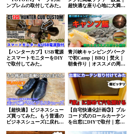
ンブレムの取付してみた。
超快適な座り心地に大満
足。
【ハンターカブ】USB電源
青川峡キャンピングパーク
とスマートモニターをDIY
で初Camp｜BBQ｜焚火｜
で取付してみた。
朝食作り｜オススメの周辺
施設も紹介します｜
【超快適】ビジネスシュー
【自宅快適化計画③】プル
ズ買ってみた。もう普通の
コード式のロールカーテン
ビジネスシューズに戻れま
を出窓にDIYで取付｜窓枠
せん。
ギリギリサイズで注文は
NG？取付方法まとめ。