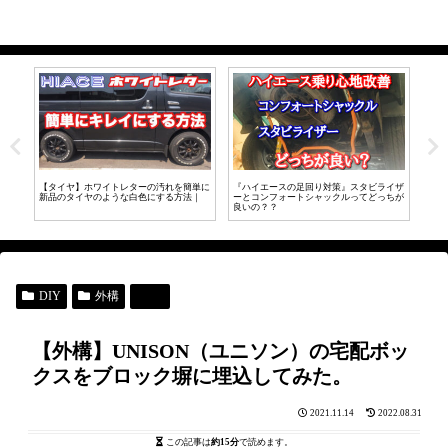
イザ
【ハイエース】車検対応UIvehicleロング
【ハイエース】DIYで制振・断熱・防音施
ハイ
ちが
スライドレールをDIYで取付したので取付
工やったけど、驚くほど効果ありました。
去｜
方法について解説！！
DIY
外構
家
【外構】UNISON（ユニソン）の宅配ボッ
クスをブロック塀に埋込してみた。
2021.11.14
2022.08.31
この記事は
約15分
で読めます。