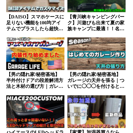
【DAISO】スマホケースに
【青川峡キャンピングパー
足りない機能を100均アイ
ク】川遊びも出来て夏の家
テムでプラスしたら超快適
族キャンプに最適！！名古
になっちゃった。
屋から約1時間の好立地！
【男の隠れ家/秘密基地】
【男の隠れ家/秘密基地】
半外付けドアの段差解消方
ガレージの天井を張る｜つ
法と木材の選び方｜ガレー
いでに◯◯◯を付けると便
ジ作りは楽しいねぇ。
利！！
ハイエースのLEDヘッドラ
【家電】加湿器買うなら