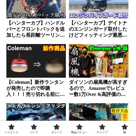
【ハンターカブ】ハンドル
【ハンターカブ】デイトナ
バーとフロントバックを追
のエンジンガード取付した
加したら長距離ツーリング
けどフィッティング最悪で
も出来るようになりまし
した。
た。
【Coleman】新作ランタン
ダイソンの扇風機が高すぎ
が発売したので即購
るので、Amazonでレビュ
入！！！売り切れる前に買
ー数1万Over &高評価の扇
うべし。
風機買ってみた。
ハイエース
バイク
ガレージ
商品レビュー
キャンプ
飯