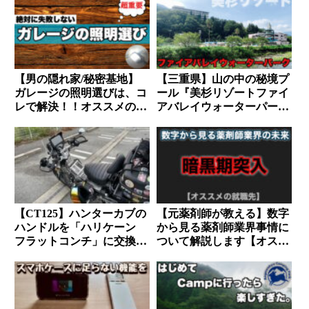
【男の隠れ家/秘密基地】
【三重県】山の中の秘境プ
ガレージの照明選びは、コ
ール『美杉リゾートファイ
レで解決！！オススメの照
アバレイウォーターパー
明器具と実用的にする方法
ク』に行ってきた。
教えます。
【CT125】ハンターカブの
【元薬剤師が教える】数字
ハンドルを「ハリケーン
から見る薬剤師業界事情に
フラットコンチ」に交換！
ついて解説します【オスス
ポジション変更で走りが激
メの就職先】
変しました。