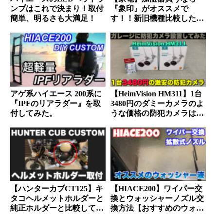
ンプはこれで決まり！取付
『象印』がオススメで
簡単、明るさも大満足！
す！！新旧機種比較したけ
ど使い勝手は変わりません
でした。
アゲ系ハイエース 200系に
【HeimVision HM311】1台
『IPFのリアラダー』を取
3480円のダミーカメラのよ
付してみた。
うな価格の防犯カメラは使
えるの？？4台買って検証
してみた！！！
【ハンターカブCT125】キ
【HIACE200】ワイパー交
タコヘルメットホルダーと
換とウォッシャーノズル交
純正ホルダーと比較してみ
換方法【おすすめのウォッ
た。
シャー液も教えます】