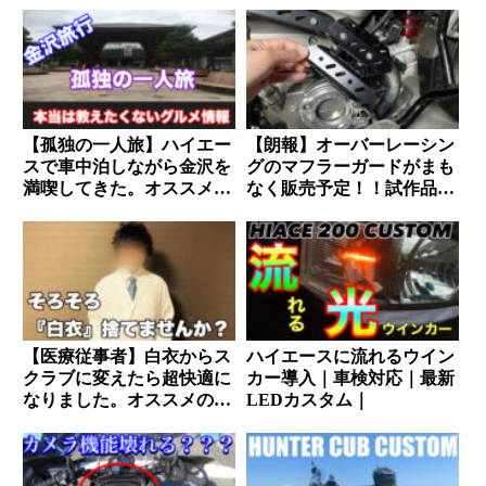
【孤独の一人旅】ハイエー
【朗報】オーバーレーシン
スで車中泊しながら金沢を
グのマフラーガードがまも
満喫してきた。オススメの
なく販売予定！！試作品を
お店教えます。
ハンターカブCT125に取り
付けしてみました。
【医療従事者】白衣からス
ハイエースに流れるウイン
クラブに変えたら超快適に
カー導入｜車検対応｜最新
なりました。オススメのメ
LEDカスタム｜
ーカーはコレッ！！