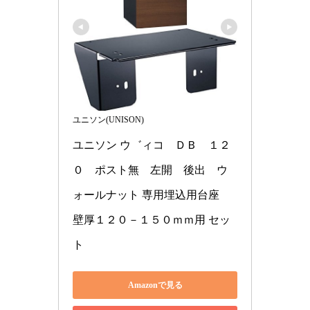
ユニソン(UNISON)
ユニソン ウ゛ィコ　ＤＢ　１２
０　ポスト無　左開　後出　ウ
ォールナット 専用埋込用台座　
壁厚１２０－１５０ｍｍ用 セッ
ト
Amazonで見る