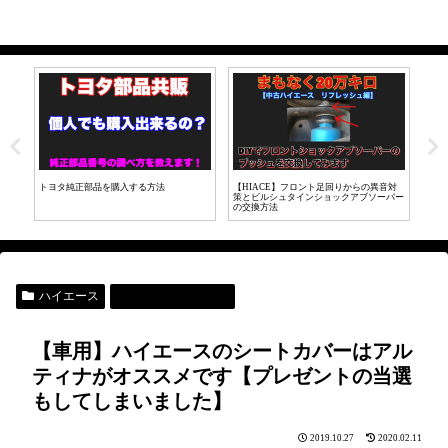
音対
【LINE証券】初心者が投資にチャレン
【HIACE200カスタム】メッキドアノブを
ハイ
バー
ジ！実際に投資してみた【株取引】
マットブラックに変更してみた。
れだ
ハイエース
車用商品レビュー
【車用】ハイエースのシートカバーはアル
ティナがオススメです【プレゼントの当選
もしてしまいました】
2019.10.27
2020.02.11