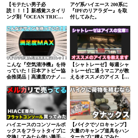
【モテたい男子必
アゲ系ハイエース 200系に
読！！！】新感覚スタイリ
『IPFのリアラダー』を取
ング剤『OCEAN TRICO
付してみた。
GEXX』使ってみたらヤバ
過ぎた。
こんな『空気清浄機』を待
【シャトレーゼ】毎週シャ
っていた！日本アトピー協
トレーゼに通うマニアが教
会推奨品｜高濃度のナノイ
えるオススメのアイス【必
ーXで花粉を撃退｜子育て
読】
にも最適。
ハイエースのコンソールボ
【バイクでソロキャンプ】
ックスをフラットタイプに
大量のキャンプ道具をハン
交換してみたら使い勝手が
ターカブに積んでみた。