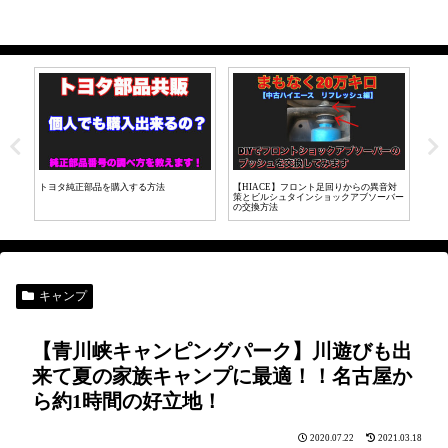
部品を購入する方法
【HIACE】フロント足回りからの異音対
【LINE証券】初心者が
策とビルシュタインショックアブソーバー
ジ！実際に投資してみた
の交換方法
キャンプ
【青川峡キャンピングパーク】川遊びも出
来て夏の家族キャンプに最適！！名古屋か
ら約1時間の好立地！
2020.07.22
2021.03.18