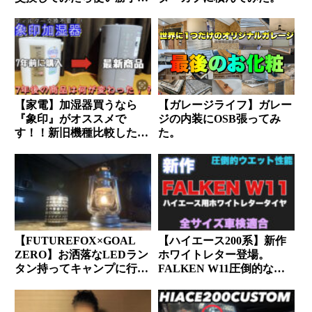
良くなりました。
【家電】加湿器買うなら
【ガレージライフ】ガレー
『象印』がオススメで
ジの内装にOSB張ってみ
す！！新旧機種比較したけ
た。
ど使い勝手は変わりません
でした。
【FUTUREFOX×GOAL
【ハイエース200系】新作
ZERO】お洒落なLEDラン
ホワイトレター登場。
タン持ってキャンプに行こ
FALKEN W11圧倒的なウ
う！！
エット性能【車検適合】