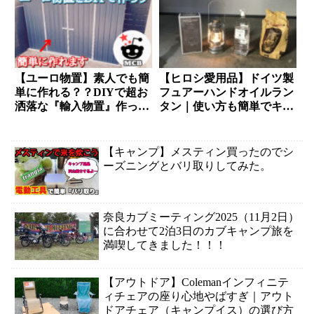
【ユーロ物置】素人でも簡
【ヒロシ愛用品】ドイツ製
単に作れる？？DIYで超お
フュアーハンドオイルラン
洒落な『輸入物置』作って
タン｜使い方も簡単でキャ
みた。
ンプ初心者にもオスス
メ！！
【キャンプ】メスティン買ったのでシ
ーズニングとバリ取りしてみた。
奈良カブミーティング2025（11月2日）
に合わせて2泊3日のカブキャンプ旅を
満喫してきました！！！
【アウトドア】Colemanインフィニテ
ィチェアの座り心地やばすぎ｜アウト
ドアチェア（キャンプイス）の選び方