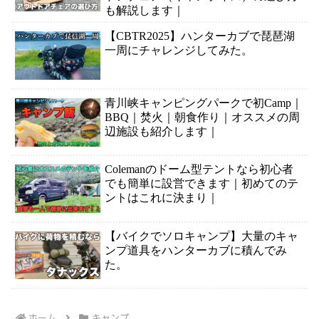
も解説します｜
【CBTR2025】ハンターカブで琵琶湖
一周にチャレンジしてみた。
青川峡キャンピングパークで初Camp｜
BBQ｜焚火｜朝食作り｜オススメの周
辺施設も紹介します｜
Colemanのドーム型テントなら初心者
でも簡単に設営できます｜初めてのテ
ントはこれに決まり｜
【バイクでソロキャンプ】大量のキャ
ンプ道具をハンターカブに積んでみ
た。
ホーム
キャンプ