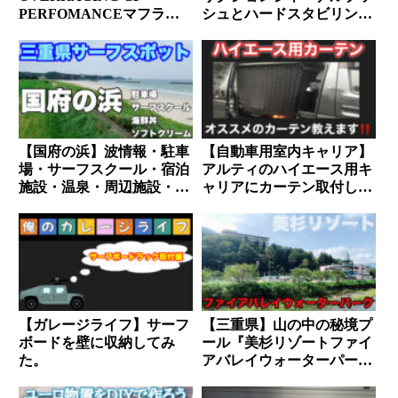
PERFOMANCEマフラー
シュとハードスタビリンク
に交換したけど、超気持ち
ブッシュに交換【乗り心地
よく走れるようになりまし
UPと異音対策】
た。
【国府の浜】波情報・駐車
【自動車用室内キャリア】
場・サーフスクール・宿泊
アルティのハイエース用キ
施設・温泉・周辺施設・グ
ャリアにカーテン取付して
ルメ情報まとめ
みた【全面カーテン】
【ガレージライフ】サーフ
【三重県】山の中の秘境プ
ボードを壁に収納してみ
ール『美杉リゾートファイ
た。
アバレイウォーターパー
ク』に行ってきた。