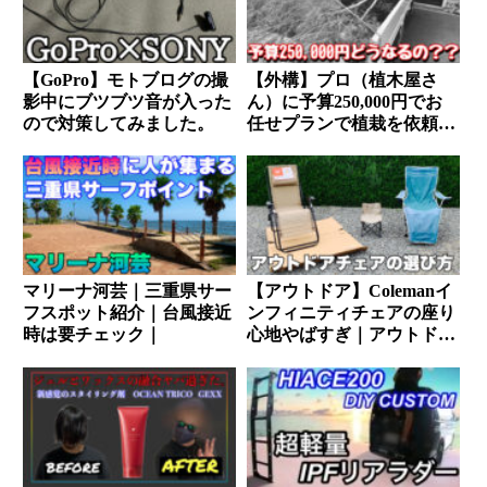
【GoPro】モトブログの撮
【外構】プロ（植木屋さ
影中にブツブツ音が入った
ん）に予算250,000円でお
ので対策してみました。
任せプランで植栽を依頼し
たらどうなるの〜？？
マリーナ河芸｜三重県サー
【アウトドア】Colemanイ
フスポット紹介｜台風接近
ンフィニティチェアの座り
時は要チェック｜
心地やばすぎ｜アウトドア
チェア（キャンプイス）の
選び方も解説します｜