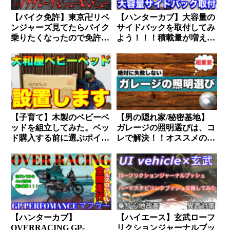
【バイク免許】東京卍リベ
【ハンターカブ】大容量の
ンジャーズ見てたらバイク
サイドバックを取付してみ
乗りたくなったので免許取
よう！！！積載量が増えれ
りに行ってきた。
ばキャンツーも余裕です。
【子育て】木製のベビーベ
【男の隠れ家/秘密基地】
ッドを組立してみた。ベッ
ガレージの照明選びは、コ
ド購入する前に選ぶポイン
レで解決！！オススメの照
トを確認しよう。
明器具と実用的にする方法
教えます。
【ハンターカブ】
【ハイエース】玄武ローフ
OVERRACING GP-
リクションジャーナルブッ