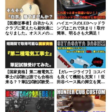
【医療従事者】白衣からス
ハイエースのLEDヘッドラ
クラブに変えたら超快適に
ンプはこれで決まり！取付
なりました。オススメのメ
簡単、明るさも大満足！
ーカーはコレッ！！
【国家資格】第二種電気工
【ガレージライフ】コスパ
事士の試験は誰でも合格出
も良くて機能も充実！！世
来る？？筆記試験試験受け
田谷ベース風の脚立を買っ
てみた。
てみた。